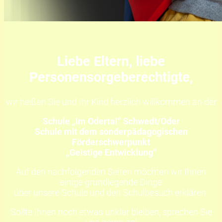
Liebe Eltern, liebe
Personensorgeberechtigte,
wir heißen Sie und Ihr Kind herzlich willkommen an der
Schule „Im Odertal“ Schwedt/Oder
Schule mit dem sonderpädagogischen
Förderschwerpunkt
„Geistige Entwicklung“
Auf den nachfolgenden Seiten möchten wir Ihnen
einige grundlegende Dinge
über unsere Schule und den Schulbesuch erklären.
Sollte Ihnen noch etwas unklar bleiben, sprechen Sie