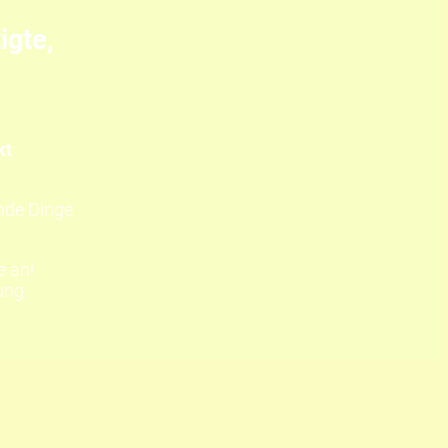
igte,
kt
nde Dinge
e an!
ung.